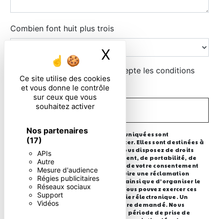
Combien font huit plus trois
X
Masquer le ban
En cochant cette case, j'accepte les conditions
Ce site utilise des cookies
particulières ci-dessous **
et vous donne le contrôle
sur ceux que vous
souhaitez activer
ENVOYER
Nos partenaires
** Les données personnelles communiquées sont
(17)
nécessaires aux fins de vous contacter. Elles sont destinées à
l'entreprise et ses sous-traitants. Vous disposez de droits
APIs
d’accès, de rectification, d’effacement, de portabilité, de
Autre
limitation, d’opposition, de retrait de votre consentement
Mesure d'audience
à tout moment et du droit d’introduire une réclamation
Régies publicitaires
auprès d’une autorité de contrôle, ainsi que d’organiser le
Réseaux sociaux
sort de vos données post-mortem. Vous pouvez exercer ces
Support
droits par voie postale ou par courrier électronique. Un
Vidéos
justificatif d'identité pourra vous être demandé. Nous
conservons vos données pendant la période de prise de