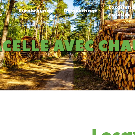
 &
Location 
Gyrobroyage
Dessouchage
e
nacelles
ACELLE AVEC CHA
Loca