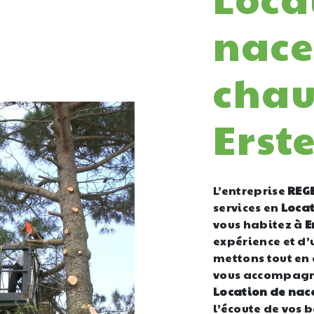
nace
chau
Erst
L’entreprise
REG
services en
Locat
vous habitez à
E
expérience et d’
mettons tout en 
vous accompagno
Location de nace
l’écoute de vos 