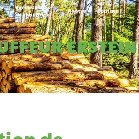
de
Vente de bois
Photos
Contact
de chauffage
UFFEUR ERSTEIN
tion de