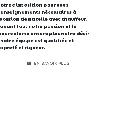
otre disposition pour vous
 renseignements nécessaires à
ocation de nacelle avec chauffeur
.
 avant tout notre passion et le
us renforce encore plus notre désir
 notre équipe est qualifiée et
opreté et rigueur.
EN SAVOIR PLUS