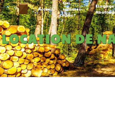
Qui
Panneau de gestion des cookies
Elagage
Accueil
sommes-
Abattag
nous ?
LOCATION DE N