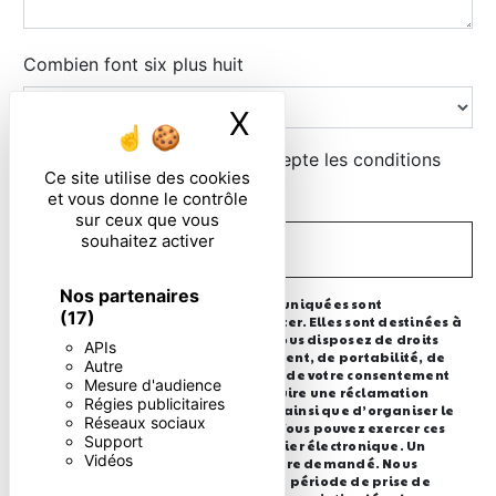
Combien font six plus huit
X
Masquer le ban
En cochant cette case, j'accepte les conditions
Ce site utilise des cookies
particulières ci-dessous **
et vous donne le contrôle
sur ceux que vous
souhaitez activer
ENVOYER
Nos partenaires
** Les données personnelles communiquées sont
(17)
nécessaires aux fins de vous contacter. Elles sont destinées à
l'entreprise et ses sous-traitants. Vous disposez de droits
APIs
d’accès, de rectification, d’effacement, de portabilité, de
Autre
limitation, d’opposition, de retrait de votre consentement
Mesure d'audience
à tout moment et du droit d’introduire une réclamation
Régies publicitaires
auprès d’une autorité de contrôle, ainsi que d’organiser le
Réseaux sociaux
sort de vos données post-mortem. Vous pouvez exercer ces
Support
droits par voie postale ou par courrier électronique. Un
Vidéos
justificatif d'identité pourra vous être demandé. Nous
conservons vos données pendant la période de prise de