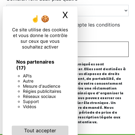
X
Masquer le ban
En cochant cette case, j'accepte les conditions
Ce site utilise des cookies
particulières ci-dessous **
et vous donne le contrôle
sur ceux que vous
souhaitez activer
ENVOYER
Nos partenaires
** Les données personnelles communiquées sont
(17)
nécessaires aux fins de vous contacter. Elles sont destinées à
l'entreprise et ses sous-traitants. Vous disposez de droits
APIs
d’accès, de rectification, d’effacement, de portabilité, de
Autre
limitation, d’opposition, de retrait de votre consentement
Mesure d'audience
à tout moment et du droit d’introduire une réclamation
Régies publicitaires
auprès d’une autorité de contrôle, ainsi que d’organiser le
Réseaux sociaux
sort de vos données post-mortem. Vous pouvez exercer ces
Support
droits par voie postale ou par courrier électronique. Un
Vidéos
justificatif d'identité pourra vous être demandé. Nous
conservons vos données pendant la période de prise de
contact puis pendant la durée de prescription légale aux
fins probatoire et de gestion des contentieux.
Tout accepter