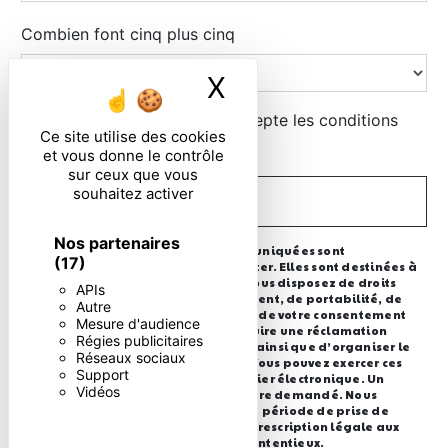
Combien font cinq plus cinq
X
Masquer le ban
En cochant cette case, j'accepte les conditions
Ce site utilise des cookies
particulières ci-dessous **
et vous donne le contrôle
sur ceux que vous
souhaitez activer
ENVOYER
Nos partenaires
** Les données personnelles communiquées sont
(17)
nécessaires aux fins de vous contacter. Elles sont destinées à
l'entreprise et ses sous-traitants. Vous disposez de droits
APIs
d’accès, de rectification, d’effacement, de portabilité, de
Autre
limitation, d’opposition, de retrait de votre consentement
Mesure d'audience
à tout moment et du droit d’introduire une réclamation
Régies publicitaires
auprès d’une autorité de contrôle, ainsi que d’organiser le
Réseaux sociaux
sort de vos données post-mortem. Vous pouvez exercer ces
Support
droits par voie postale ou par courrier électronique. Un
Vidéos
justificatif d'identité pourra vous être demandé. Nous
conservons vos données pendant la période de prise de
contact puis pendant la durée de prescription légale aux
fins probatoire et de gestion des contentieux.