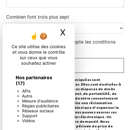
Combien font trois plus sept
X
Masquer le ban
En cochant cette case, j'accepte les conditions
Ce site utilise des cookies
particulières ci-dessous **
et vous donne le contrôle
sur ceux que vous
souhaitez activer
ENVOYER
Nos partenaires
** Les données personnelles communiquées sont
(17)
nécessaires aux fins de vous contacter. Elles sont destinées à
l'entreprise et ses sous-traitants. Vous disposez de droits
APIs
d’accès, de rectification, d’effacement, de portabilité, de
Autre
limitation, d’opposition, de retrait de votre consentement
Mesure d'audience
à tout moment et du droit d’introduire une réclamation
Régies publicitaires
auprès d’une autorité de contrôle, ainsi que d’organiser le
Réseaux sociaux
sort de vos données post-mortem. Vous pouvez exercer ces
Support
droits par voie postale ou par courrier électronique. Un
Vidéos
justificatif d'identité pourra vous être demandé. Nous
conservons vos données pendant la période de prise de