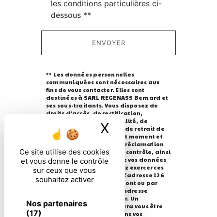
les conditions particulières ci-
dessous **
ENVOYER
** Les données personnelles
communiquées sont nécessaires aux
fins de vous contacter. Elles sont
destinées à SARL REGENASS Bernard et
ses sous-traitants. Vous disposez de
droits d’accès, de rectification,
d’effacement, de portabilité, de
X
Masquer le ban
limitation, d’opposition, de retrait de
votre consentement à tout moment et
du droit d’introduire une réclamation
Ce site utilise des cookies
auprès d’une autorité de contrôle, ainsi
que d’organiser le sort de vos données
et vous donne le contrôle
post-mortem. Vous pouvez exercer ces
sur ceux que vous
droits par voie postale à l'adresse 126
souhaitez activer
La Hutte Haut 67130 Belmont ou par
courrier électronique à l'adresse
regenass.foret@orange.fr. Un
Nos partenaires
justificatif d'identité pourra vous être
(17)
demandé. Nous conservons vos