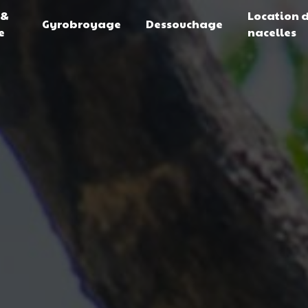
 &
Location 
Gyrobroyage
Dessouchage
e
nacelles