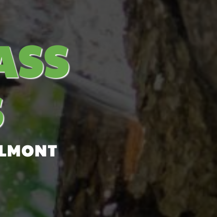
ASS
S
ELMONT