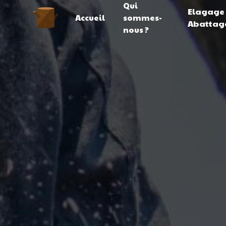
Qui
Panneau de gestion des cookies
Elagage
Accueil
sommes-
Abattag
nous ?