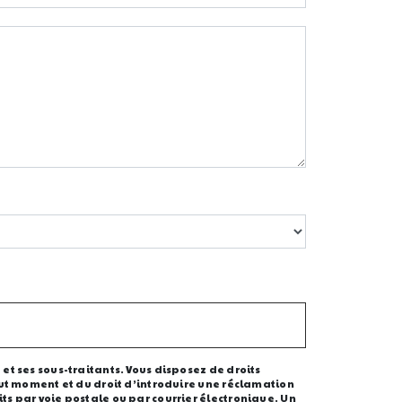
et ses sous-traitants. Vous disposez de droits
tout moment et du droit d’introduire une réclamation
ts par voie postale ou par courrier électronique. Un