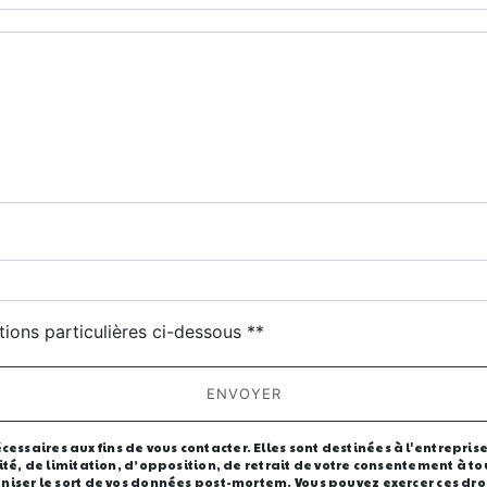
deau des cookies
tions particulières ci-dessous **
ENVOYER
saires aux fins de vous contacter. Elles sont destinées à l'entreprise 
lité, de limitation, d’opposition, de retrait de votre consentement à 
niser le sort de vos données post-mortem. Vous pouvez exercer ces droi