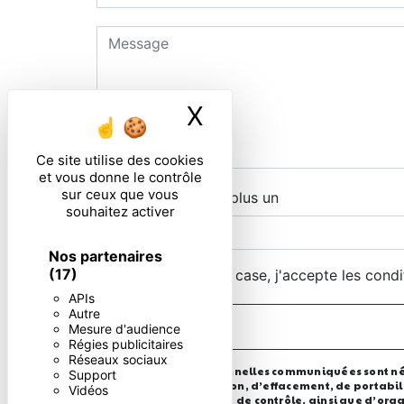
X
Masquer le ban
Ce site utilise des cookies
et vous donne le contrôle
sur ceux que vous
Combien font trois plus un
souhaitez activer
Nos partenaires
(17)
En cochant cette case, j'accepte les condi
APIs
Autre
Mesure d'audience
Régies publicitaires
Réseaux sociaux
** Les données personnelles communiquées sont néces
Support
d’accès, de rectification, d’effacement, de portabi
Vidéos
auprès d’une autorité de contrôle, ainsi que d’orga