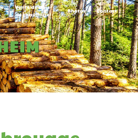
de
Vente de bois
Photos
Contact
de chauffage
HEIM
-broyage