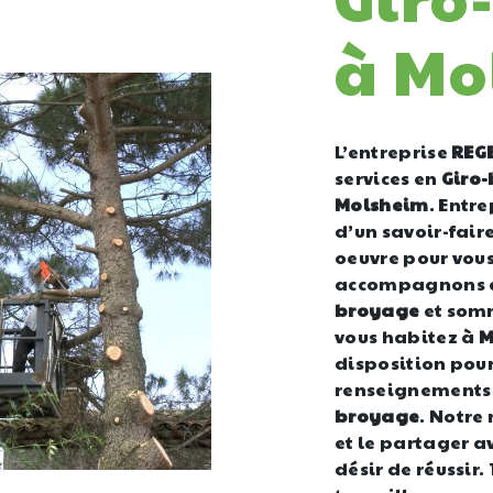
à Mo
L’entreprise
REG
services en
Giro
Molsheim
. Entr
d’un savoir-fair
oeuvre pour vous
accompagnons ai
broyage
et somm
vous habitez à
M
disposition pour
renseignements 
broyage
. Notre
et le partager a
désir de réussir.