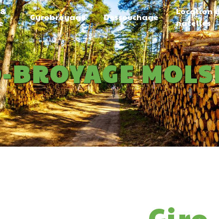
 &
Location 
Gyrobroyage
Dessouchage
e
nacelles
O-BROYAGE MOLS
Giro