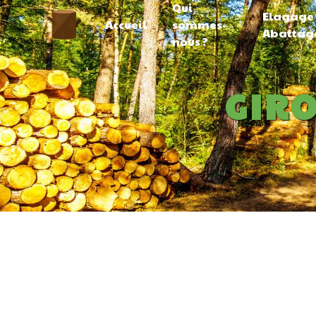
Qui
Panneau de gestion des cookies
Elagage
Accueil
sommes-
Abattag
nous ?
GIR