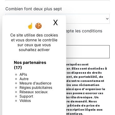
Combien font deux plus sept
X
Masquer le ban
En cochant cette case, j'accepte les conditions
Ce site utilise des cookies
particulières ci-dessous **
et vous donne le contrôle
sur ceux que vous
souhaitez activer
ENVOYER
Nos partenaires
** Les données personnelles communiquées sont
(17)
nécessaires aux fins de vous contacter. Elles sont destinées à
l'entreprise et ses sous-traitants. Vous disposez de droits
APIs
d’accès, de rectification, d’effacement, de portabilité, de
Autre
limitation, d’opposition, de retrait de votre consentement
Mesure d'audience
à tout moment et du droit d’introduire une réclamation
Régies publicitaires
auprès d’une autorité de contrôle, ainsi que d’organiser le
Réseaux sociaux
sort de vos données post-mortem. Vous pouvez exercer ces
Support
droits par voie postale ou par courrier électronique. Un
Vidéos
justificatif d'identité pourra vous être demandé. Nous
conservons vos données pendant la période de prise de
contact puis pendant la durée de prescription légale aux
fins probatoire et de gestion des contentieux.