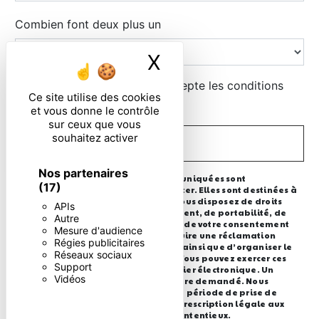
Combien font deux plus un
X
Masquer le ban
En cochant cette case, j'accepte les conditions
Ce site utilise des cookies
particulières ci-dessous **
et vous donne le contrôle
sur ceux que vous
souhaitez activer
ENVOYER
Nos partenaires
** Les données personnelles communiquées sont
(17)
nécessaires aux fins de vous contacter. Elles sont destinées à
l'entreprise et ses sous-traitants. Vous disposez de droits
APIs
d’accès, de rectification, d’effacement, de portabilité, de
Autre
limitation, d’opposition, de retrait de votre consentement
Mesure d'audience
à tout moment et du droit d’introduire une réclamation
Régies publicitaires
auprès d’une autorité de contrôle, ainsi que d’organiser le
Réseaux sociaux
sort de vos données post-mortem. Vous pouvez exercer ces
Support
droits par voie postale ou par courrier électronique. Un
Vidéos
justificatif d'identité pourra vous être demandé. Nous
conservons vos données pendant la période de prise de
contact puis pendant la durée de prescription légale aux
fins probatoire et de gestion des contentieux.